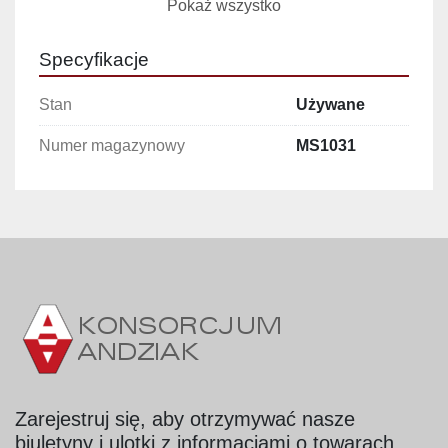
Pokaż wszystko
Włochy
Rok produkcji: 2002
Specyfikacje
Moc silnika: 1,1 kW
Wysokość barierki podestu: 1 050 mm
Stan
Używane
Wymiary podestu: 850 mm × 1 030 mm
Wysokość podnoszenia: 1 100 mm
Numer magazynowy
MS1031
Mechanizm podnoszenia: siłownik 
hydrauliczny, lakierowany
Wykonanie
:
 stal nierdzewna
Zastosowanie
Podnoszenie osób i materiałów w zakładach 
przemysłowych, magazynach i halach 
produkcyjnych,
Bezpieczne stanowiska robocze przy 
procesach technologicznych,
Praca w środowiskach wymagających 
Zarejestruj się, aby otrzymywać nasze
wysokiej odporności na korozję i łatwego 
biuletyny i ulotki z informacjami o towarach.