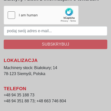
czyszczenia.
Najważniejsze zalety
W pełni nierdzewna konstrukcja – odporność 
na korozję i łatwość utrzymania higieny,
Bezpieczne barierki i stabilna platforma,
Hydrauliczny mechanizm podnoszenia – 
płynna i niezawodna praca,
SUBSKRYBUJ
Kompaktowe wymiary pozwalają na łatwe 
ustawienie w hali produkcyjnej,
LOKALIZACJA
Solidna i trwała konstrukcja, przystosowana 
do intensywnej eksploatacji.
Machinery stock: Białokury; 14
78-123 Siemyśl, Polska
TELEFON
+48 94 35 188 73
+48 94 351 88 73; +48 663 746 804