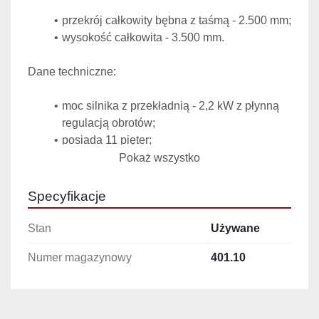
przekrój całkowity bębna z taśmą - 2.500 mm;
wysokość całkowita - 3.500 mm.
Dane techniczne:
moc silnika z przekładnią - 2,2 kW z płynną 
regulacją obrotów;
posiada 11 pięter;
przestrzeń między piętrami 150 mm;
Pokaż wszystko
podawanie produktu na wysokości - 1.100 
mm;
Specyfikacje
wyjście schłodzonego/zamrożonego 
produktu na wysokości - 3.000 mm;
Stan
Używane
długość taśmy nierdzewnej - 76 m;
Numer magazynowy
401.10
szerokość taśmy - 550 mm.