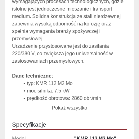
wymagających procesach technologicznych, gdzie 
istotne jest jednoczesne mieszanie i transport 
medium. Solidna konstrukcja ze stali nierdzewnej 
zapewnia wysoką odporność na korozję oraz 
spełnia wymagania branży spożywczej i 
przemysłowej.
Urządzenie przystosowane jest do zasilania 
220/380 V, co zwiększa jego uniwersalność w 
zastosowaniach przemysłowych.
Dane techniczne:
typ: KMR 112 M2 Mo
moc silnika: 7,5 kW
prędkość obrotowa: 2860 obr./min
zasilanie: 220/380 V
Pokaż wszystko
prąd: 26,5 / 15,5 A
Specyfikacje
Wykonanie:
stal nierdzewna (konstrukcja odporna na 
Model
"KMR 112 M2 Mo"