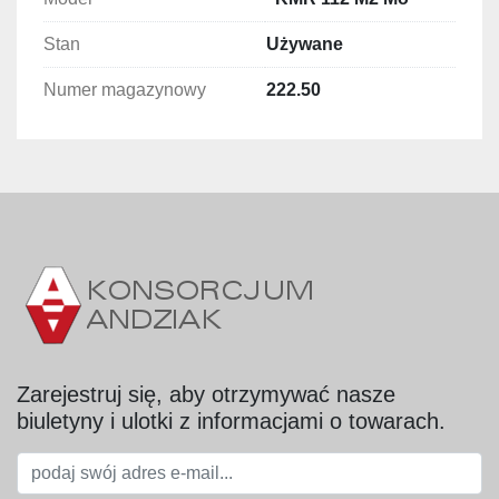
korozję)
Stan
Używane
Najważniejsze zalety:
Numer magazynowy
222.50
funkcja mieszania i transportu medium
wysoka wydajność pracy
solidna konstrukcja nierdzewna
uniwersalne zasilanie 220/380 V
stabilna praca przy dużym obciążeniu
Zarejestruj się, aby otrzymywać nasze
biuletyny i ulotki z informacjami o towarach.