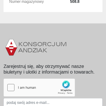
Obroty silnika: 2.930 obr./min
Numer magazynowy
508.8
Długość bębna separującego: 1.100 mm
Przekrój bębna w zasadniczym korpusie: Ø 
380 mm
Obudowa: lakierowana
Bęben: stal nierdzewna
Zastosowanie
Dekanter znajduje zastosowanie w:
przemyśle spożywczym,
oczyszczaniu i separacji cieczy,
przetwórstwie owocowo-warzywnym,
Zarejestruj się, aby otrzymywać nasze
przemyśle chemicznym,
biuletyny i ulotki z informacjami o towarach.
gospodarce osadowej,
procesach odwadniania i klarowania 
produktów.
Najważniejsze zalety
skuteczna separacja faz stałych i ciekłych,