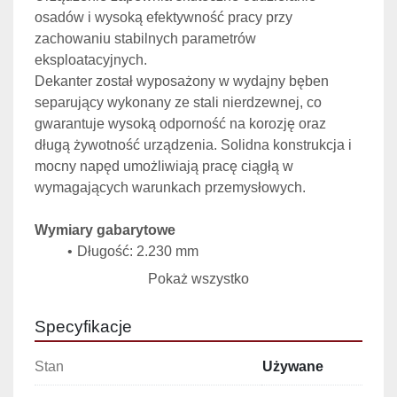
osadów i wysoką efektywność pracy przy 
zachowaniu stabilnych parametrów 
eksploatacyjnych.
Dekanter został wyposażony w wydajny bęben 
separujący wykonany ze stali nierdzewnej, co 
gwarantuje wysoką odporność na korozję oraz 
długą żywotność urządzenia. Solidna konstrukcja i 
mocny napęd umożliwiają pracę ciągłą w 
wymagających warunkach przemysłowych.
Wymiary gabarytowe
Długość: 2.230 mm
Szerokość: 1.800 mm
Pokaż wszystko
Wysokość: 1.600 mm
Specyfikacje
Parametry techniczne
Model: B143-25HV
Stan
Używane
Moc silnika: 11 kW