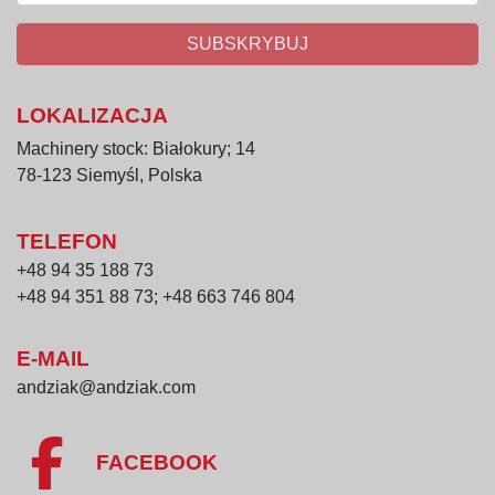
wydajny bęben nierdzewny,
trwała konstrukcja przemysłowa,
SUBSKRYBUJ
wysoka odporność na korozję,
stabilna praca w trybie ciągłym,
LOKALIZACJA
mocny silnik 11 kW,
łatwa integracja z liniami technologicznymi,
Machinery stock: Białokury; 14
niskie koszty eksploatacji i konserwacji.
78-123 Siemyśl, Polska
TELEFON
+48 94 35 188 73
+48 94 351 88 73; +48 663 746 804
E-MAIL
andziak@andziak.com
FACEBOOK