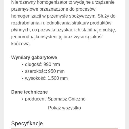
Nierdzewny homogenizator to wydajne urządzenie 
przemysłowe przeznaczone do procesów 
homogenizacji w przemyśle spożywczym. Służy do 
rozdrabniania i ujednolicania struktury produktów 
płynnych, co pozwala uzyskać ich stabilną emulsję, 
jednorodną konsystencję oraz wysoką jakość 
końcową.
Wymiary gabarytowe
długość: 990 mm
szerokość: 950 mm
wysokość: 1.500 mm
Dane techniczne
producent: Spomasz Gniezno
typ: LAG-2
Pokaż wszystko
silnik: 30 kW
nacisk na tłok: 1.200 kg/cm² (G)
Specyfikacje
wydajność: 5.000 l/h