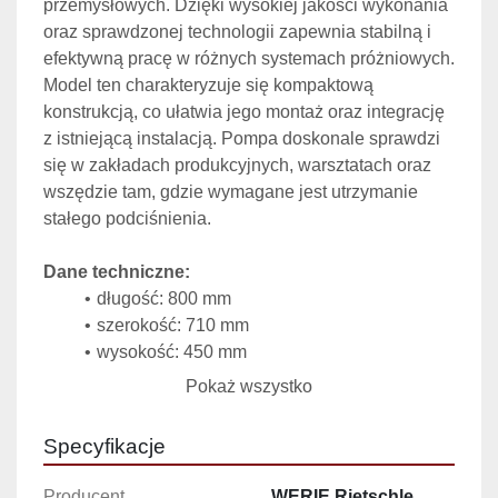
przemysłowych. Dzięki wysokiej jakości wykonania 
oraz sprawdzonej technologii zapewnia stabilną i 
efektywną pracę w różnych systemach próżniowych.
Model ten charakteryzuje się kompaktową 
konstrukcją, co ułatwia jego montaż oraz integrację 
z istniejącą instalacją. Pompa doskonale sprawdzi 
się w zakładach produkcyjnych, warsztatach oraz 
wszędzie tam, gdzie wymagane jest utrzymanie 
stałego podciśnienia.
Dane techniczne:
długość: 800 mm
szerokość: 710 mm
wysokość: 450 mm
Pokaż wszystko
Najważniejsze zalety:
trwała i solidna konstrukcja
Specyfikacje
wysoka wydajność pracy
kompaktowe wymiary
Producent
WERIE Rietschle