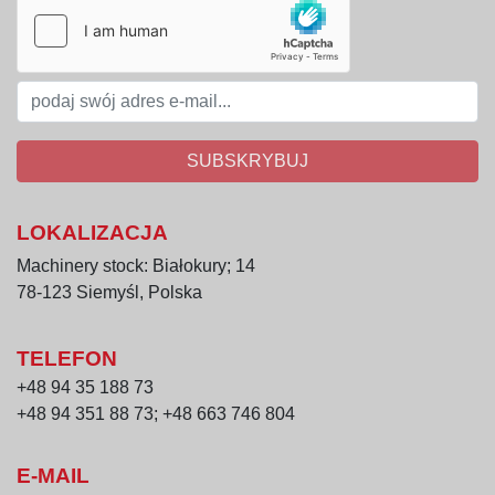
Zalety
Lekka, trwała konstrukcja aluminiowa
Efektywne odprowadzanie płynów dzięki 
perforowanemu dnu
Łatwa w obsłudze i czyszczeniu
SUBSKRYBUJ
Powtarzalność i precyzja w produkcji bloków 
mrożonych
LOKALIZACJA
Machinery stock: Białokury; 14
78-123 Siemyśl, Polska
TELEFON
+48 94 35 188 73
+48 94 351 88 73; +48 663 746 804
E-MAIL