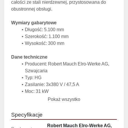
całości ze stali nierdzewnej, przystosowana do 
obustronnej obsługi.
Wymiary gabarytowe
Długość: 5.100 mm
Szerokość: 1.100 mm
Wysokość: 300 mm
Dane techniczne
Producent: Robert Mauch Elro-Werke AG, 
Szwajcaria
Typ: HG
Zasilanie: 3x380 V / 47,5 A
Moc: 31 kW
Obsługa: obustronna
Pokaż wszystko
Wyposażenie i sekcje
Specyfikacje
Stół roboczy: 1.900 x 1.100 mm – 
powierzchnia do przygotowania potraw.
Robert Mauch Elro-Werke AG,