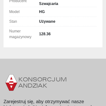
Producent
Zlewozmywak: 1.100 x 760 mm
Szwajcaria
Wymiary komory: 650 x 550 x 160 mm
Model
HG
Wyposażony w kran do mycia i 
napełniania wody.
Stan
Używane
Sekcja kuchni elektrycznej: 8 płyt o 
Numer
wymiarach 300 x 300 mm
128.36
magazynowy
Blat grzewczy: 1.450 x 1.100 mm
Sekcja kuchni gazowej: 4 palniki, wymiary 
1.100 x 970 mm
Kran(y): 2 szt., rozmieszczone między sekcją 
gazową a elektryczną i przy zlewie.
Zarejestruj się, aby otrzymywać nasze