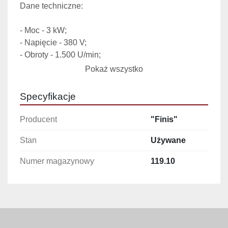
Dane techniczne:
- Moc - 3 kW;

- Napięcie - 380 V;

- Obroty - 1.500 U/min;

- Regulowana prędkość skokowa ślimaka;

Pokaż wszystko
- Regulowana wielkość otworu diafragmy do 
formowania kulek;

Specyfikacje
Producent
"Finis"
Stan
Używane
Numer magazynowy
119.10