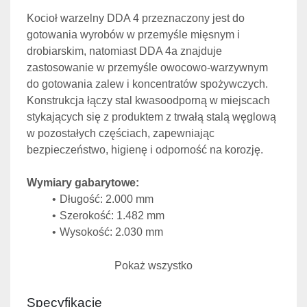
Kocioł warzelny DDA 4 przeznaczony jest do 
gotowania wyrobów w przemyśle mięsnym i 
drobiarskim, natomiast DDA 4a znajduje 
zastosowanie w przemyśle owocowo-warzywnym 
do gotowania zalew i koncentratów spożywczych. 
Konstrukcja łączy stal kwasoodporną w miejscach 
stykających się z produktem z trwałą stalą węglową 
w pozostałych częściach, zapewniając 
bezpieczeństwo, higienę i odporność na korozję.
Wymiary gabarytowe:
Długość: 2.000 mm
Szerokość: 1.482 mm
Wysokość: 2.030 mm
Pojemności:
Pokaż wszystko
Pojemność robocza: 500 l (500 dm³)
Pojemność części ciśnieniowej: 198 l 
Specyfikacje