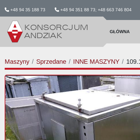
+48 94 35 188 73
+48 94 351 88 73; +48 663 746 804
GŁÓWNA
Maszyny
Sprzedane
INNE MASZYNY
109.