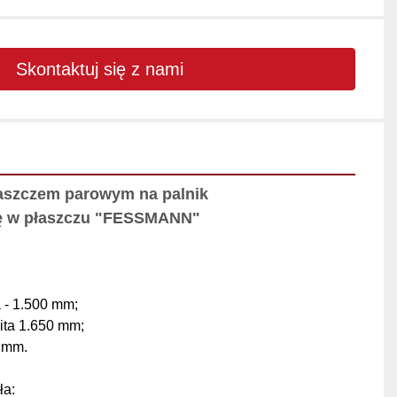
Skontaktuj się z nami
łaszczem parowym na palnik 
ę w płaszczu "FESSMANN"
 - 1.500 mm;
ita 1.650 mm;
 mm.
ła: