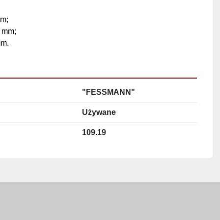
mm;
0 mm;
mm.
"FESSMANN"
Używane
109.19