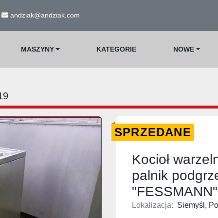
andziak@andziak.com
MASZYNY
KATEGORIE
NOWE
19
SPRZEDANE
Kocioł warze
palnik podgr
"FESSMANN"
Lokalizacja:
Siemyśl, Po