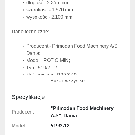
długość - 2.355 mm;
szerokość - 1.570 mm;
wysokość - 2.100 mm.
Dane techniczne:
Producent - Primodan Food Machinery A/S, 
Dania;
Model - ROT-O-MIN;
Typ - 519/2-12;
Nr fabryczny - R99 3 49;
Pokaż wszystko
Rok produkcji - 1999;
Wydajność minimalna - 2.640 szt./h;
Specyfikacje
Wydajność maksymalna - 5.400 szt./h;
Maksymalna wielkość dozowanych 
"Primodan Food Machinery
cząsteczek - 3-10 mm;
Producent
A/S", Dania
dokładność dozowania farszu - +/- 1 cm³;
Producent podaje, że maksymalna liczba, 
Model
519/2-12
która może być 