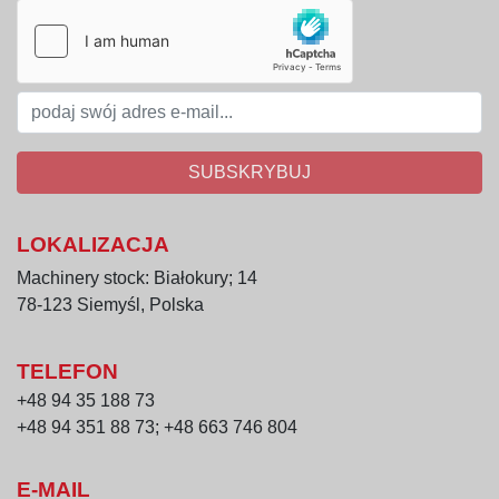
Łatwa obsługa: intuicyjna konstrukcja 
pozwala na szybkie wdrożenie w linii 
produkcyjnej.
Zastosowanie:
Pakowaczka SEALPAC 350 jest idealna do 
SUBSKRYBUJ
zakładów spożywczych i przemysłowych, w których 
wymagane jest szczelne i estetyczne zamykanie 
opakowań plastikowych z twardą folią, przy 
LOKALIZACJA
jednoczesnym zachowaniu wysokiej wydajności 
Machinery stock: Białokury; 14
linii produkcyjnej.
78-123 Siemyśl, Polska
TELEFON
+48 94 35 188 73
+48 94 351 88 73; +48 663 746 804
E-MAIL