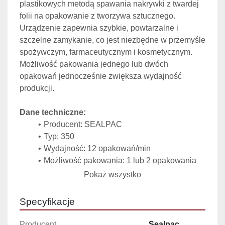
plastikowych metodą spawania nakrywki z twardej 
folii na opakowanie z tworzywa sztucznego. 
Urządzenie zapewnia szybkie, powtarzalne i 
szczelne zamykanie, co jest niezbędne w przemyśle 
spożywczym, farmaceutycznym i kosmetycznym. 
Możliwość pakowania jednego lub dwóch 
opakowań jednocześnie zwiększa wydajność 
produkcji.
Dane techniczne:
Producent: SEALPAC
Typ: 350
Wydajność: 12 opakowań/min
Możliwość pakowania: 1 lub 2 opakowania 
jednocześnie
Pokaż wszystko
Wymiary opakowań:
przekrój wewnętrzny Ø: 130 mm
Specyfikacje
przekrój zewnętrzny Ø: 160 mm
Wymiary formy:
Producent
Sealpac