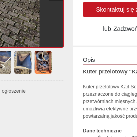
Skontaktuj się
lub
Zadzwo
Opis
Kuter przelotowy "K
Kuter przelotowy Karl S
 ogłoszenie
przeznaczone do ciągłego
przetwórniach mięsnych. D
umożliwia efektywne prz
powtarzalną jakość prod
Dane techniczne