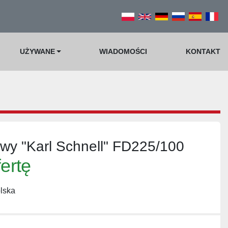
UŻYWANE
WIADOMOŚCI
KONTAKT
owy "Karl Schnell" FD225/100
fertę
lska