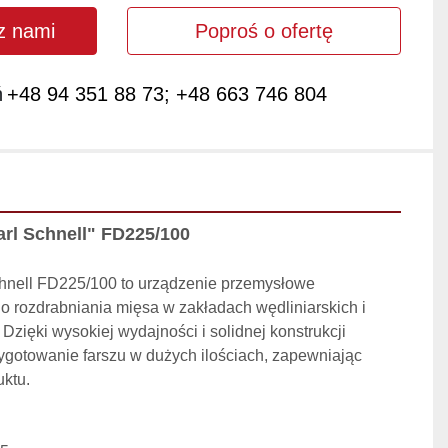
 z nami
Poproś o ofertę
ń
+48 94 351 88 73; +48 663 746 804
arl Schnell" FD225/100
chnell FD225/100 to urządzenie przemysłowe 
 rozdrabniania mięsa w zakładach wędliniarskich i 
zięki wysokiej wydajności i solidnej konstrukcji 
ygotowanie farszu w dużych ilościach, zapewniając 
uktu.