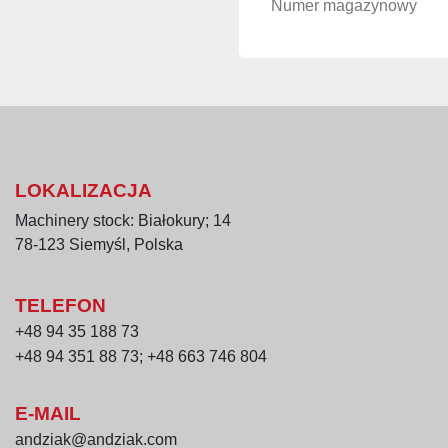
Numer magazynowy
Zastosowanie
Kuter przelotowy Karl Sch
parówek, salami i innych
powtarzalna obróbka mięs
LOKALIZACJA
Machinery stock: Białokury; 14
78-123 Siemyśl, Polska
TELEFON
+48 94 35 188 73
+48 94 351 88 73; +48 663 746 804
E-MAIL
andziak@andziak.com