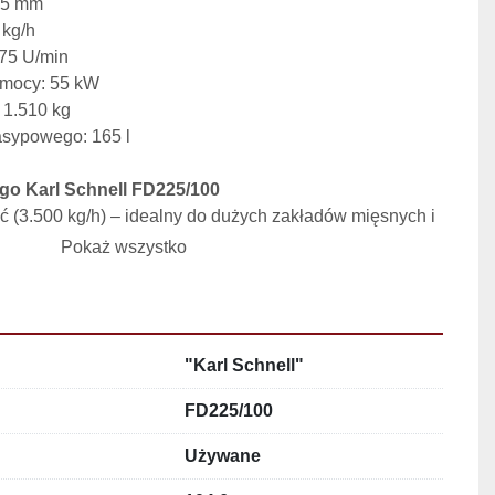
25 mm
 kg/h
975 U/min
 mocy: 55 kW
 1.510 kg
asypowego: 165 l
ego Karl Schnell FD225/100
(3.500 kg/h) – idealny do dużych zakładów mięsnych i 
ysłowych.
Pokaż wszystko
a (225 mm) – zapewnia równomierne i szybkie 
sa.
ja – trwałość urządzenia pozwala na długotrwałą, 
atację.
"Karl Schnell"
 (165 l) – umożliwia ciągłą pracę bez konieczności 
iania surowca.
FD225/100
tosowanie przemysłowe – przelotowy system siekania 
towanie farszu w sposób ciągły i efektywny.
Używane