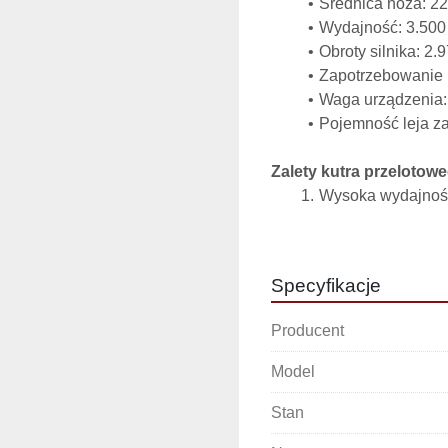
Średnica noża: 2
Wydajność: 3.500
Obroty silnika: 2.
Zapotrzebowanie
Waga urządzenia:
Pojemność leja z
Zalety kutra przelotow
Wysoka wydajność 
przetwórni przem
Duża średnica noż
rozdrabnianie mię
Specyfikacje
Solidna konstrukc
intensywną eksplo
Producent
Duży lej zasypowy
częstego uzupełn
Model
Profesjonalne zas
pozwala na przygo
Stan