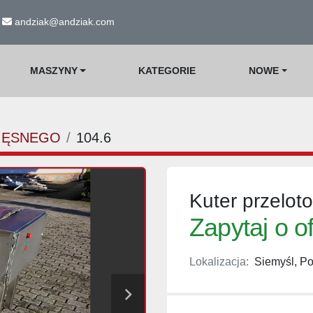
andziak@andziak.com
MASZYNY
KATEGORIE
NOWE
IĘSNEGO
104.6
Kuter przelot
Zapytaj o o
Lokalizacja:
Siemyśl, Po