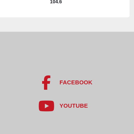
104.6
nell FD225/100 jest idealny do produkcji kiełbas, 
 wyrobów wędliniarskich, gdzie wymagana jest szybka, 
a i uzyskanie jednolitej konsystencji farszu.
FACEBOOK
YOUTUBE