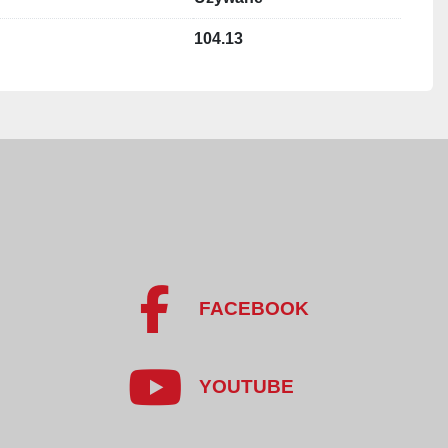
żowego (2-biegowy)
104.13
500 / 3 000 U/min
ących szybkie i równomierne cięcie
 10 / 15 U/min
4 kW
FACEBOOK
tnika: 80 U/min
 kW / 1 500 U/min
YOUTUBE
80 V