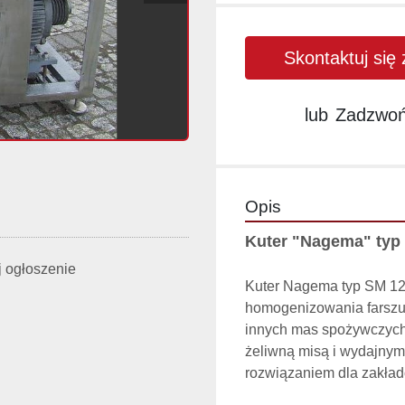
Skontaktuj się
lub
Zadzwo
Opis
Kuter "Nagema" typ 
 ogłoszenie
Kuter Nagema typ SM 125
homogenizowania farszu 
innych mas spożywczych.
żeliwną misą i wydajnym 
rozwiązaniem dla zakładó