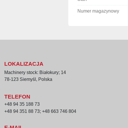
Silnik główny wału no
Numer magazynowy
Obroty silnika: 1 
Moc: 24 / 29 kW
Głowica tnąca
6 noży, zapewniaj
Misa (3-biegowa)
Obroty misy: 7,5 /
LOKALIZACJA
Pojemność: 125 l
Machinery stock: Białokury; 14
Silnik misy (3-biegowy)
78-123 Siemyśl, Polska
Moc: 0,9 / 1,1 / 1,
Wyrzutnik farszu
TELEFON
Obroty koła wyrzu
+48 94 35 188 73
Moc silnika: 0,37
+48 94 351 88 73; +48 663 746 804
Zasilanie: 220 / 3
E-MAIL