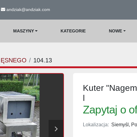
andziak@andziak.com
MASZYNY
KATEGORIE
NOWE
IĘSNEGO
104.13
Kuter "Nagem
l
Zapytaj o o
Lokalizacja:
Siemyśl, Po