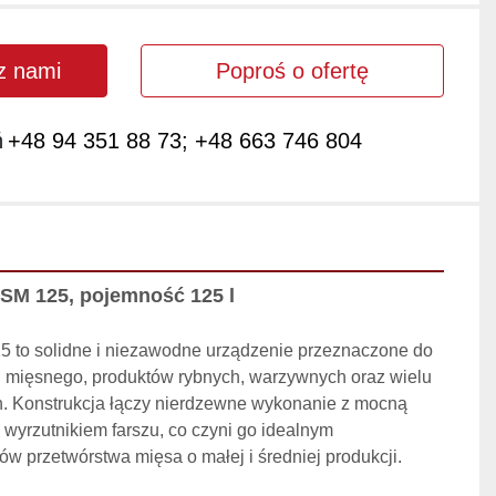
 z nami
Poproś o ofertę
ń
+48 94 351 88 73; +48 663 746 804
SM 125, pojemność 125 l
 to solidne i niezawodne urządzenie przeznaczone do 
mięsnego, produktów rybnych, warzywnych oraz wielu 
 Konstrukcja łączy nierdzewne wykonanie z mocną 
wyrzutnikiem farszu, co czyni go idealnym 
w przetwórstwa mięsa o małej i średniej produkcji.