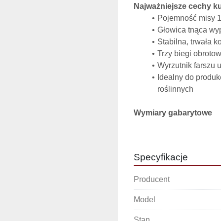
Najważniejsze cechy k
Pojemność misy 1
Głowica tnąca wy
Stabilna, trwała k
Trzy biegi obroto
Wyrzutnik farszu 
Idealny do produk
roślinnych
Wymiary gabarytowe
Długość: 1 600 m
Szerokość: 1 600
Wysokość: 1 500
Specyfikacje
Dane techniczne
Producent
Wał nożowy
Obroty: 125 / 1 50
Model
Silnik wału nożowego (1.
Moc: 1,1 kW / 140
Stan