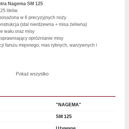
utra Nagema SM 125
25 litrów
posażona w 6 precyzyjnych noży
onstrukcja (stal nierdzewna + misa żeliwna)
we wału oraz misy
usprawniający opróżnianie misy
cji farszu mięsnego, mas rybnych, warzywnych i 
m
Pokaż wszystko
 mm
 mm
"NAGEMA"
0 / 3 000 U/min
SM 125
 bieg)
0 U/min
Używane