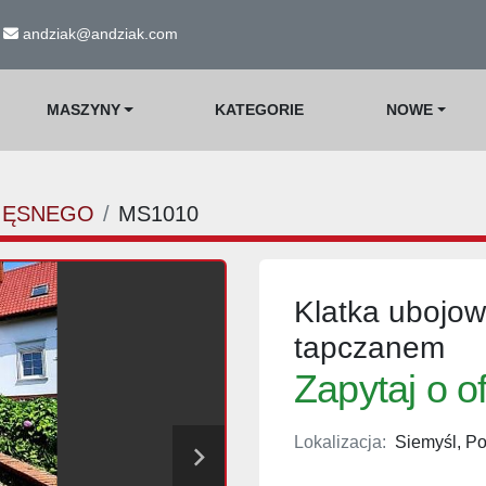
andziak@andziak.com
MASZYNY
KATEGORIE
NOWE
IĘSNEGO
MS1010
Klatka ubojow
tapczanem
Zapytaj o o
Lokalizacja:
Siemyśl, Po