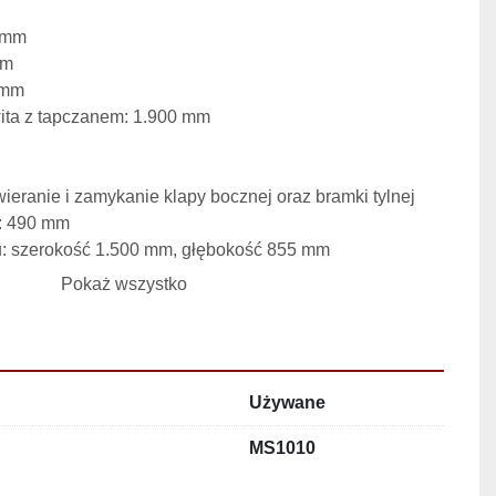
 mm
mm
 mm
ita z tapczanem: 1.900 mm
eranie i zamykanie klapy bocznej oraz bramki tylnej
: 490 mm
: szerokość 1.500 mm, głębokość 855 mm
 – ocynk, tapczan – stal nierdzewna
Pokaż wszystko
ilne unieruchomienie trzody chlewnej przed ubojem
owanie ułatwia obsługę i zwiększa komfort pracy 
Używane
dodatkową stabilizację i wygodę dla zwierząt
MS1010
ary pozwalają na łatwe wkomponowanie klatki w linie 