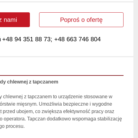
 z nami
Poproś o ofertę
ń
+48 94 351 88 73; +48 663 746 804
ody chlewnej z tapczanem 
dy chlewnej z tapczanem to urządzenie stosowane w 
wórstwie mięsnym. Umożliwia bezpieczne i wygodne 
t przed ubojem, co zwiększa efektywność pracy oraz 
 operatora. Tapczan dodatkowo wspomaga stabilizację 
go procesu.