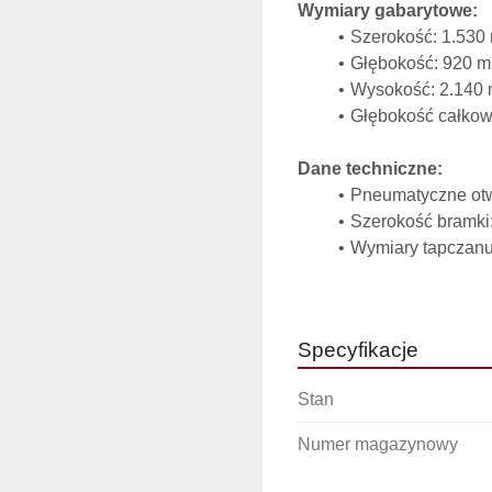
Wymiary gabarytowe:
Szerokość: 1.530
Głębokość: 920 
Wysokość: 2.140
Głębokość całkow
Dane techniczne:
Pneumatyczne otwi
Szerokość bramki
Wymiary tapczanu
Wykonanie: klatka
Zalety urządzenia:
Specyfikacje
Bezpieczne i stab
Pneumatyczne ster
Stan
operatora
Tapczan zapewnia 
Numer magazynowy
 Kompaktowe wymi
produkcyjne