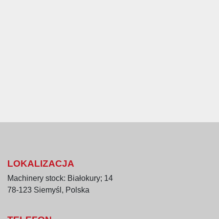
LOKALIZACJA
Machinery stock: Białokury; 14
78-123 Siemyśl, Polska