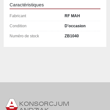
Profondeur de la cuve : 1100 mm
Caractéristiques
Capacité : env. 1700 l
Fabricant
Fond : conique
RF MAH
Vidange inférieure : centrale, Ø 100 mm
Condition
D'occasion
Trappe de visite : Ø 410 mm
Raccords : 9 raccords de différentes tailles, 
Numéro de stock
ZB1040
dont un prévu pour l’installation d’un 
agitateur
Construction : sur quatre pieds
Matériau : acier inoxydable (entièrement)
Caractéristiques et avantages
cuve RF MAH avec chemise de chauffage et 
de refroidissement
utilisation possible comme mélangeur ou 
réacteur
grande capacité utile – env. 1700 litres
fond conique permettant une vidange 
complète