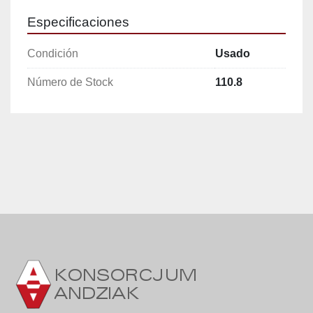
Motor principal: 0,75 kW, 1.400 rpm
Especificaciones
Diámetro de la tolva: 510 mm
Diámetro de entrada a la cabeza 
Condición
Usado
dosificadora: 70 mm
Número de Stock
110.8
Dimensiones:
Longitud: 1.560 mm
Ancho: 930 mm
Altura: 1.770 mm
Ventajas
Ahorro de tiempo gracias al modo automático
Alta precisión y repetibilidad en el dosificado
Operación ergonómica – fácil ajuste y 
limpieza
Construcción robusta garantiza larga vida útil