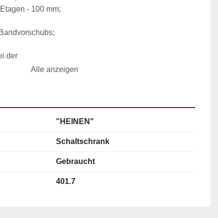
ei der 
Alle anzeigen
"HEINEN"
Schaltschrank
digkeit mit Riemenrad - 1.400 U / min.
Gebraucht
401.7