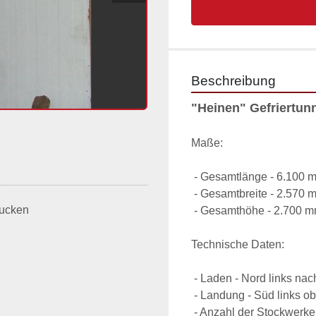
Beschreibung
"Heinen" Gefriertun
Maße:

 - Gesamtlänge - 6.100 mm;

 - Gesamtbreite - 2.570 mm;

ucken
 - Gesamthöhe - 2.700 mm.

Technische Daten:

 - Laden - Nord links nach unten;

 - Landung - Süd links oben;

 - Anzahl der Stockwerke - 13;
